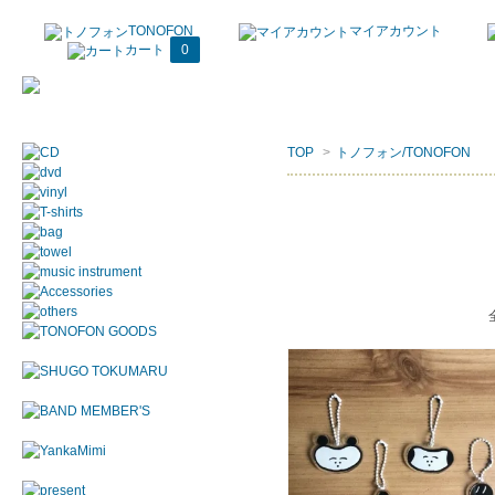
TONOFON
マイアカウント
カート
0
TOP
>
トノフォン/TONOFON