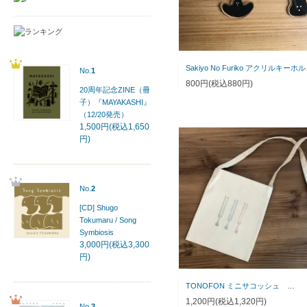
Saki
No.
1
800円(税込880円)
20周年記念ZINE（冊
子）『MAYAKASHI』
（12/20発売）
1,500円(税込1,650
円)
No.
2
[CD] Shugo
Tokumaru / Song
Symbiosis
3,000円(税込3,300
円)
TONOFON ミニサコッシュ
1,200円(税込1,320円)
No.
3