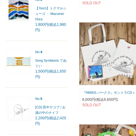
SOLD OUT
【7inch】トクマルシ
ューゴ ・ Mazume/
Hora
1,800円(税込1,980
円)
No.
4
Song Symbiosis てぬ
ぐい
1,500円(税込1,650
円)
『PARK
No.
5
6,000円(税込6,600円)
SOLD OUT
[CD] 田中ヤコブ / お
湯の中のナイフ
2,200円(税込2,420
円)