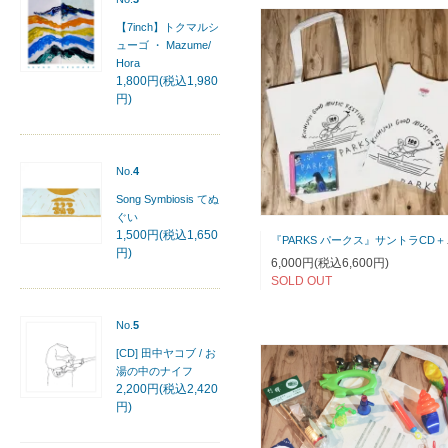
【7inch】トクマルシ
ューゴ ・ Mazume/
Hora
1,800円(税込1,980
円)
No.
4
Song Symbiosis てぬ
ぐい
1,500円(税込1,650
『PARK
円)
6,000円(税込6,600円)
SOLD OUT
No.
5
[CD] 田中ヤコブ / お
湯の中のナイフ
2,200円(税込2,420
円)