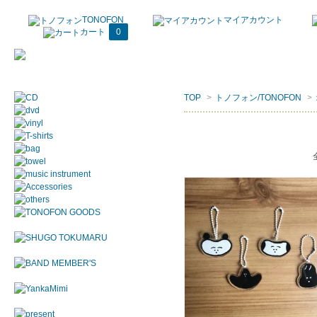
TONOFON
マイアカウント
カート
0
TOP
>
トノフォン/TONOFON
>