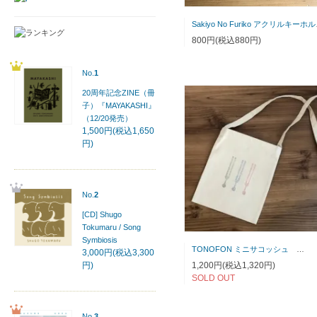
Saki
800円(税込880円)
No.
1
20周年記念ZINE（冊
子）『MAYAKASHI』
（12/20発売）
1,500円(税込1,650
円)
No.
2
[CD] Shugo
Tokumaru / Song
Symbiosis
TONOFON ミニサコッシュ
3,000円(税込3,300
1,200円(税込1,320円)
円)
SOLD OUT
No.
3