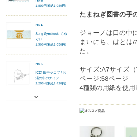
Hora
1,800円(税込1,980円)
たまねぎ図書の手
No.
4
ジョーノは口の中
Song Symbiosis てぬ
ぐい
まいにち、はとは
1,500円(税込1,650円)
た。
No.
5
サイズ:A7サイズ（
[CD] 田中ヤコブ / お
ページ:58ページ
湯の中のナイフ
2,200円(税込2,420円)
4種類の用紙を使