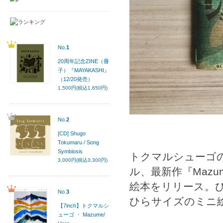
No.
1
20周年記念ZINE（冊
子）『MAYAKASHI』
（12/20発売）
1,500円(税込1,650円)
No.
2
[CD] Shugo
Tokumaru / Song
Symbiosis
トクマルシューゴの
3,000円(税込3,300円)
ル、最新作『Maz
絵本をリリース。
No.
3
ひらサイズのミニ
【7inch】トクマルシ
ューゴ ・ Mazume/