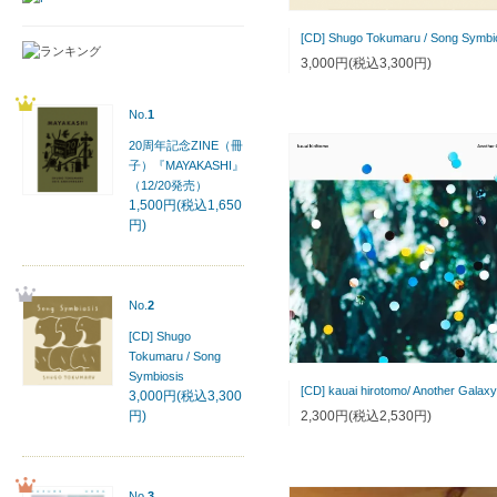
[CD] Shugo Tokumaru / Song Symbi
3,000円(税込3,300円)
No.
1
20周年記念ZINE（冊
子）『MAYAKASHI』
（12/20発売）
1,500円(税込1,650
円)
No.
2
[CD] Shugo
Tokumaru / Song
Symbiosis
[CD] kauai hirotomo/ Another Galaxy
3,000円(税込3,300
円)
2,300円(税込2,530円)
No.
3