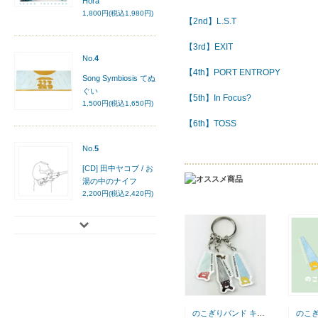
Hora
1,800円(税込1,980円)
【2nd】L.S.T
【3rd】EXIT
No.
4
【4th】PORT ENTROPY
Song Symbiosis てぬ
ぐい
【5th】In Focus?
1,500円(税込1,650円)
【6th】TOSS
No.
5
[CD] 田中ヤコブ / お
湯の中のナイフ
2,200円(税込2,420円)
のこぎりバンド キーホルダー