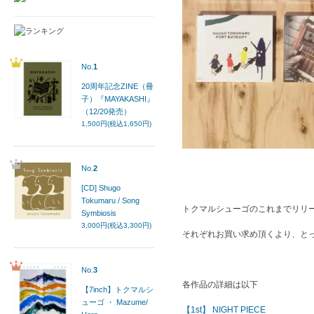
No.
1
20周年記念ZINE（冊
子）『MAYAKASHI』
（12/20発売）
1,500円(税込1,650円)
No.
2
[CD] Shugo
Tokumaru / Song
トクマルシューゴのこれまでリリー
Symbiosis
3,000円(税込3,300円)
それぞれお買い求め頂くより、と
No.
3
各作品の詳細は以下
【7inch】トクマルシ
ューゴ ・ Mazume/
【1st】 NIGHT PIECE