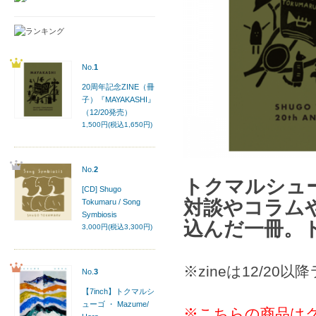
No.
1
20周年記念ZINE（冊
子）『MAYAKASHI』
（12/20発売）
1,500円(税込1,650円)
No.
2
トクマルシュ
[CD] Shugo
対談やコラム
Tokumaru / Song
Symbiosis
込んだ一冊。
3,000円(税込3,300円)
※zineは12/2
No.
3
【7inch】トクマルシ
ューゴ ・ Mazume/
※こちらの商品は