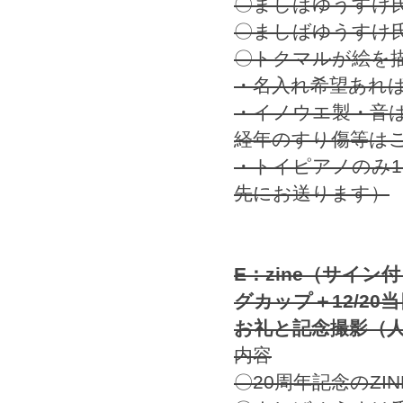
〇ましばゆうすけ
〇ましばゆうすけ
〇トクマルが絵を
・名入れ希望あれ
・イノウエ製・音
経年のすり傷等は
・トイピアノのみ1
先にお送ります）
E：zine（サイン
グカップ＋12/2
お礼と記念撮影（人
内容
〇20周年記念のZ