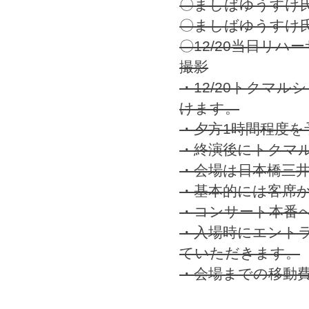
〇ましばゆうすけ
〇ましばゆうすけ
〇12/20当日リ
撮影
・12/20トクマ
けます。
・夕方1時間程度を
・終演後にトクマ
・会場は日本橋三
・基本的には客席
・コンサート本番
・入場時にエント
ていただきます。
・会場までの移動