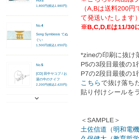
Hora
1,800円(税込1,980円)
（A,Bは送料200
て発送いたします
※B,C,D,Eは1
No.
4
Song Symbiosis てぬ
ぐい
1,500円(税込1,650円)
*zineの印刷に
P5の3段目最後の1
No.
5
P7の2段目最後の1
[CD] 田中ヤコブ / お
湯の中のナイフ
こちら
で抜け落ち
2,200円(税込2,420円)
貼り付けシールを
＜SAMPLE＞
土佐信道（明和電機
久保健太（教育哲学