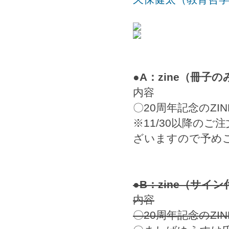
●A：zine（冊子の
内容
〇20周年記念のZ
※11/30以降の
ざいますので予め
●B：zine（サイ
内容
〇20周年記念のZ