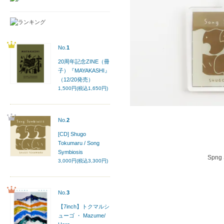
No.
1
20周年記念ZINE（冊
子）『MAYAKASHI』
（12/20発売）
1,500円(税込1,650円)
No.
2
[CD] Shugo
Tokumaru / Song
Symbiosis
Spn
3,000円(税込3,300円)
No.
3
【7inch】トクマルシ
ューゴ ・ Mazume/