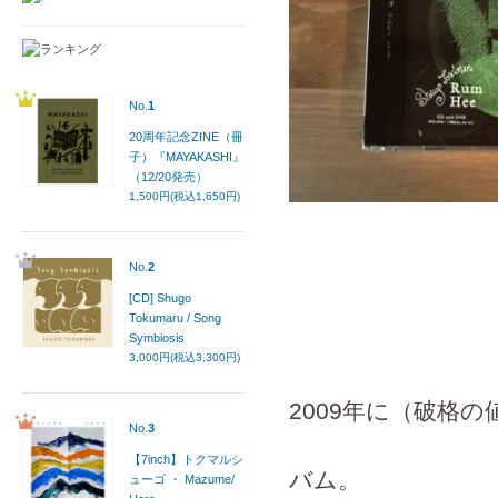
No.
1
20周年記念ZINE（冊
子）『MAYAKASHI』
（12/20発売）
1,500円(税込1,650円)
No.
2
[CD] Shugo
Tokumaru / Song
Symbiosis
3,000円(税込3,300円)
2009年に（破格
No.
3
【7inch】トクマルシ
バム。
ューゴ ・ Mazume/