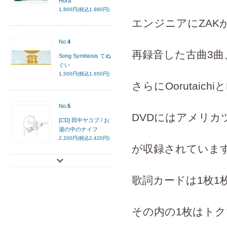
Hora
1,800円(税込1,980円)
エンジニアにZAKが参
No.
4
再録音した古曲3曲
Song Symbiosis てぬ
ぐい
1,500円(税込1,650円)
さらにOorutaich
No.
5
DVDにはアメリ
[CD] 田中ヤコブ / お
湯の中のナイフ
2,200円(税込2,420円)
が収録されていま
歌詞カードは1枚
その内の1枚はトクマ