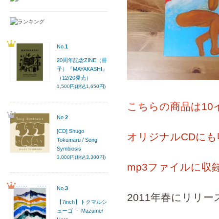
No.
1
20周年記念ZINE（冊
子）『MAYAKASHI』
（12/20発売）
1,500円(税込1,650円)
こちらの商品は10
No.
2
[CD] Shugo
オリジナルCDに
Tokumaru / Song
Symbiosis
3,000円(税込3,300円)
mp3ファイルに収
No.
3
2011年春にリリース
【7inch】トクマルシ
ューゴ ・ Mazume/