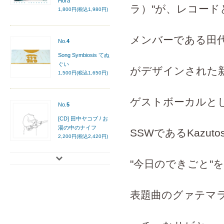
Hora
ラ）"が、レコード
1,800円(税込1,980円)
メンバーである田
No.
4
Song Symbiosis てぬ
ぐい
がデザインされた
1,500円(税込1,650円)
ゲストボーカルと
No.
5
[CD] 田中ヤコブ / お
湯の中のナイフ
SSWであるKazuto
2,200円(税込2,420円)
"今日のできごと"
表題曲のグァテマ