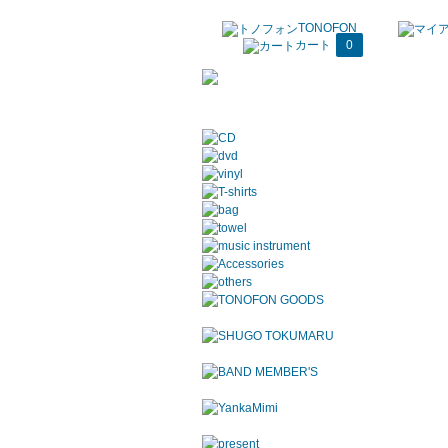
TONOFON
カート
0