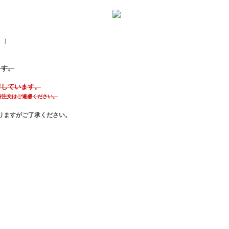
。）
ます。
封しています。
同時注文はご遠慮ください。
りますがご了承ください。