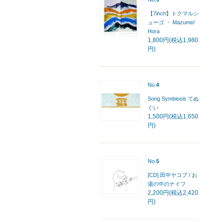
【7inch】トクマルシ
ューゴ ・ Mazume/
Hora
1,800円(税込1,980
円)
No.
4
Song Symbiosis てぬ
ぐい
1,500円(税込1,650
円)
No.
5
[CD] 田中ヤコブ / お
湯の中のナイフ
2,200円(税込2,420
円)