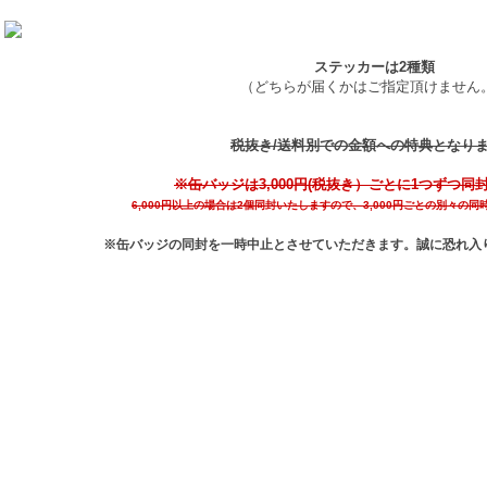
ステッカーは2種類
（どちらが届くかはご指定頂けません
税抜き/送料別での金額への特典となり
※缶バッジは3,000円(税抜き）ごとに1つずつ同
6,000円以上の場合は2個同封いたしますので、3,000円ごとの別々の
※缶バッジの同封を一時中止とさせていただきます。誠に恐れ入