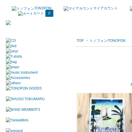
TONOFON
マイアカウント
カート
0
TOP
>
トノフォン/TONOFON