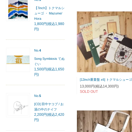
【7inch】トクマルシ
ューゴ ・ Mazume/
Hora
1,800円(税込1,980
円)
No.
4
Song Symbiosis てぬ
ぐい
1,500円(税込1,650
円)
13,000円(税込14,300円)
SOLD OUT
No.
5
[CD] 田中ヤコブ / お
湯の中のナイフ
2,200円(税込2,420
円)